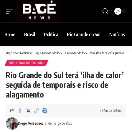
Home
Brasil
Política
Rio Grande do Sul
Notícias
Bagé News Notícias
>
Blog
>
Rio Grande do Sul
>
Rio Grande do Sul terá ‘ilha de calor’ seguida de temporais e risco de alagamento
RIO GRANDE DO SUL
Rio Grande do Sul terá ‘ilha de calor’
seguida de temporais e risco de
alagamento
7 Min de leitura
Diego Velázquez
31 de março de 2025