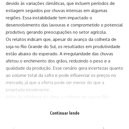
devido às variações climáticas, que incluem períodos de
estiagem seguidos por chuvas intensas em algumas
regiões. Essa instabilidade tem impactado o
desenvolvimento das lavouras e comprometido o potencial
produtivo, gerando preocupações no setor agrícola.
Os relatos indicam que, apesar do avanço da colheita de
soja no Rio Grande do Sul, os resultados em produtividade
estão abaixo do esperado. A irregularidade das chuvas
afetou o enchimento dos grãos, reduzindo o peso e a
qualidade da produção. Esse cenário gera incertezas quanto
ao volume total da safra e pode influenciar os preços no
mercado, já que a oferta pode ser menor do que a
projetada inicialmente.
Além da influência do clima, a colheita de soja no Rio
Grande do Sul enfrenta desafios logísticos, especialmente
devido à umidade do solo em algumas regiões. O excesso
Continuar lendo
de chuvas em determinadas áreas dificultou o acesso das
máquinas às lavouras, atrasando o trabalho em algumas