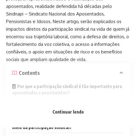
aposentados, realidade defendida há décadas pelo
Sindnapi – Sindicato Nacional dos Aposentados,
Pensionistas e Idosos. Neste artigo, serão explicados os
impactos diretos da participação sindical na vida de quem já
encerrou sua trajetória laboral, como a defesa de direitos, o
fortalecimento da voz coletiva, o acesso a informações
confiáveis, o apoio em situações de risco e os benefícios
sociais que ampliam qualidade de vida.
Contents
Por que a participação sindical é tão importante para
aposentados e pensionistas?
De que maneira o aposentado ganha mais segurança
ao participar de uma entidade sindical?
Continuar lendo
Quais serviços e benefícios podem ser acessados por
meio da participação sindical?