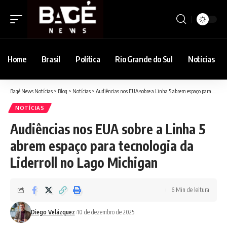
Home
Brasil
Política
Rio Grande do Sul
Notícias
Bagé News Notícias
>
Blog
>
Notícias
>
Audiências nos EUA sobre a Linha 5 abrem espaço para tecnologia da Liderroll no Lago Michigan
NOTÍCIAS
Audiências nos EUA sobre a Linha 5
abrem espaço para tecnologia da
Liderroll no Lago Michigan
6 Min de leitura
Diego Velázquez
10 de dezembro de 2025