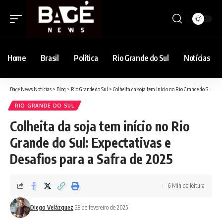
Home
Brasil
Política
Rio Grande do Sul
Notícias
Bagé News Notícias
>
Blog
>
Rio Grande do Sul
>
Colheita da soja tem início no Rio Grande do Sul: Expectativas e Desafios para a Safra de 2025
RIO GRANDE DO SUL
Colheita da soja tem início no Rio
Grande do Sul: Expectativas e
Desafios para a Safra de 2025
6 Min de leitura
Diego Velázquez
28 de fevereiro de 2025