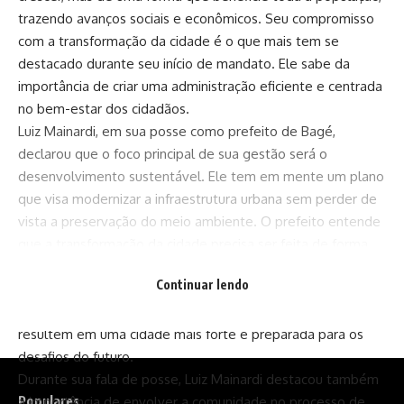
trazendo avanços sociais e econômicos. Seu compromisso
com a transformação da cidade é o que mais tem se
destacado durante seu início de mandato. Ele sabe da
importância de criar uma administração eficiente e centrada
no bem-estar dos cidadãos.
Luiz Mainardi, em sua posse como prefeito de Bagé,
declarou que o foco principal de sua gestão será o
desenvolvimento sustentável. Ele tem em mente um plano
que visa modernizar a infraestrutura urbana sem perder de
vista a preservação do meio ambiente. O prefeito entende
que a transformação da cidade precisa ser feita de forma
equilibrada, com investimentos em áreas essenciais como
Continuar lendo
saúde, educação e segurança. Esse equilíbrio é vital para
garantir que as melhorias não sejam passageiras, mas que
resultem em uma cidade mais forte e preparada para os
desafios do futuro.
Durante sua fala de posse, Luiz Mainardi destacou também
Populares
a importância de envolver a comunidade no processo de