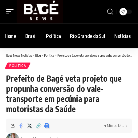
Home
Brasil
Política
Rio Grande do Sul
Notícias
Bagé News Notícias
>
Blog
>
Política
>
Prefeito de Bagé veta projeto que propunha conversão do vale-transporte em pecúnia para motoristas da Saúde
POLÍTICA
Prefeito de Bagé veta projeto que
propunha conversão do vale-
transporte em pecúnia para
motoristas da Saúde
4 Min de leitura