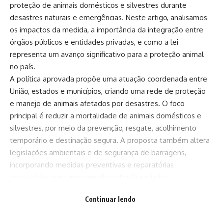
proteção de animais domésticos e silvestres durante
desastres naturais e emergências. Neste artigo, analisamos
os impactos da medida, a importância da integração entre
órgãos públicos e entidades privadas, e como a lei
representa um avanço significativo para a proteção animal
no país.
A política aprovada propõe uma atuação coordenada entre
União, estados e municípios, criando uma rede de proteção
e manejo de animais afetados por desastres. O foco
principal é reduzir a mortalidade de animais domésticos e
silvestres, por meio da prevenção, resgate, acolhimento
temporário e destinação segura. A proposta também altera
legislações ambientais e de segurança de barragens,
incorporando medidas preventivas e reparatórias
obrigatórias para empreendimentos licenciados.
Para a União, o papel envolve apoiar estados e municípios
Continuar lendo
no mapeamento de áreas de risco, na identificação de
vulnerabilidades e na execução de ações preventivas e