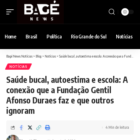
Home
Brasil
Política
Rio Grande do Sul
Notícias
Bagé News Notícias
>
Blog
>
Notícias
>
Saúde bucal, autoestima e escola: A conexão que a Fundação Gentil Afonso Duraes faz e que outros ignoram
NOTÍCIAS
Saúde bucal, autoestima e escola: A
conexão que a Fundação Gentil
Afonso Duraes faz e que outros
ignoram
4 Min de leitura