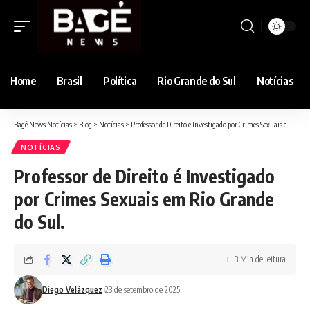
Home
Brasil
Política
Rio Grande do Sul
Notícias
Bagé News Notícias
>
Blog
>
Notícias
>
Professor de Direito é Investigado por Crimes Sexuais em Rio Grande do Sul.
NOTÍCIAS
Professor de Direito é Investigado
por Crimes Sexuais em Rio Grande
do Sul.
3 Min de leitura
Diego Velázquez
23 de setembro de 2025