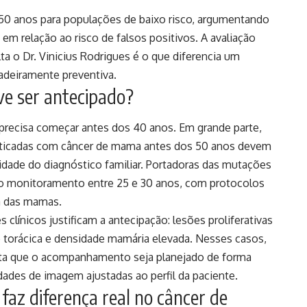
50 anos para populações de baixo risco, argumentando
m relação ao risco de falsos positivos. A avaliação
alta o Dr. Vinicius Rodrigues é o que diferencia um
adeiramente preventiva.
e ser antecipado?
precisa começar antes dos 40 anos. Em grande parte,
sticadas com câncer de mama antes dos 50 anos devem
 idade do diagnóstico familiar. Portadoras das mutações
o monitoramento entre 25 e 30 anos, com protocolos
a das mamas.
 clínicos justificam a antecipação: lesões proliferativas
ião torácica e densidade mamária elevada. Nesses casos,
enta que o acompanhamento seja planejado de forma
dades de imagem ajustadas ao perfil da paciente.
faz diferença real no câncer de