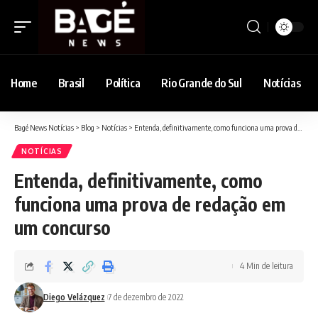
Home
Brasil
Política
Rio Grande do Sul
Notícias
Bagé News Notícias
>
Blog
>
Notícias
>
Entenda, definitivamente, como funciona uma prova de redação em um concurso
NOTÍCIAS
Entenda, definitivamente, como
funciona uma prova de redação em
um concurso
4 Min de leitura
Diego Velázquez
7 de dezembro de 2022