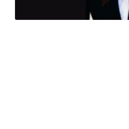
Dayse Ketren Souza
Conforme explica Dayse Ketren Souza, a 
mostrado eficaz no tratamento da obesida
Compartilhar
enfrentam dificuldades com o controle d
essencial compreender os critérios que i
proporcionar e os riscos envolvidos. Ne
profundidade.
Quais são os critérios para a realização
A cirurgia bariátrica não é indicada par
com a Dra. Dayse Ketren Souza, para que
paciente tenha um Índice de Massa Corpor
de doenças associadas à obesidade, como