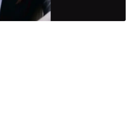
cirurgia bariátrica é um procedimento que tem se
de. A cirurgia bariátrica é uma solução para pessoas que
e peso, mas antes de optar por esse procedimento, é
ndicam sua realização, os benefícios que ela pode
ste artigo, vamos explorar esses aspectos com mais
 da cirurgia bariátrica?
a todas as pessoas com sobrepeso ou obesidade. De acordo
 o procedimento seja considerado, é preciso que o
al (IMC) superior a 40 ou entre 35 e 40, com a presença
 diabetes tipo 2, hipertensão ou problemas