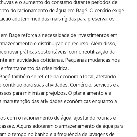
e chuvas e o aumento do consumo durante períodos de
mento do racionamento de água em Bagé. O cenário exige
lação adotem medidas mais rígidas para preservar os
 em Bagé reforça a necessidade de investimentos em
 armazenamento e distribuição do recurso. Além disso,
entivar práticas sustentáveis, como reutilização da
iente em atividades cotidianas. Pequenas mudanças nos
enfrentamento da crise hídrica.
agé também se reflete na economia local, afetando
ontínuo para suas atividades. Comércio, serviços e a
essos para minimizar prejuízos. O planejamento e a
r a manutenção das atividades econômicas enquanto a
ios com o racionamento de água, ajustando rotinas e
escassez. Alguns adotaram o armazenamento de água para
ram o tempo no banho e a frequência de lavagens de