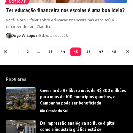
NOTÍCIAS
Ter educação financeira nas escolas é uma boa ideia?
Você já ouviu falar sobre educação financeira nas escolas? A
empreendedora Cláudia…
Diego Velázquez
13 de outubro de 2022
1
2
…
43
44
45
46
47
48
Populares
Governo do RS libera mais de R$ 300 milhões
para mais de 100 municípios gaúchos, e
Campanha pode ser beneficiada
Rio Grande do Sul
Da impressão analógica ao fluxo digital:
como a indústria gráfica está se