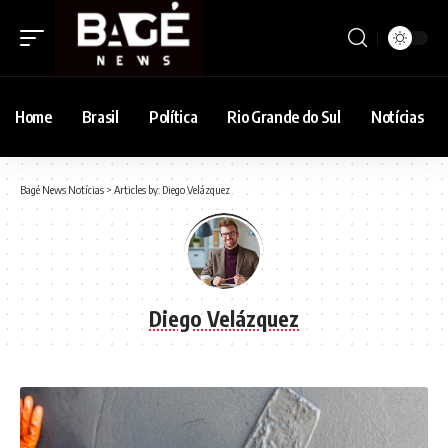
Home
Brasil
Política
Rio Grande do Sul
Notícias
Bagé News Notícias
>
Articles by: Diego Velázquez
Diego Velázquez