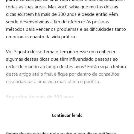
todas as suas áreas. Mas você sabia que muitas dessas
dicas existem há mais de 300 anos e desde então vêm
sendo desenvolvidas a fim de oferecer às pessoas
métodos para vencer os problemas e as dificuldades tanto
emocionais quanto da vida prática.
Você gosta desse tema e tem interesse em conhecer
algumas dessas dicas que têm influenciado pessoas ao
redor do mundo ao longo destes anos? Então siga a leitura
deste artigo até o final e fique por dentro de conselhos
essenciais para uma vida mais plena e pacífica.
Segredos de mais de 300 anos
Conforme explica o empresário Elias Matogrosso, que
Continuar lendo
desenvolveu diversos trabalhos de autoajuda, em suas
redes, ao longo dos anos, estes segredos centenários
foram desenvolvidos pelo padre e estudioso britânico