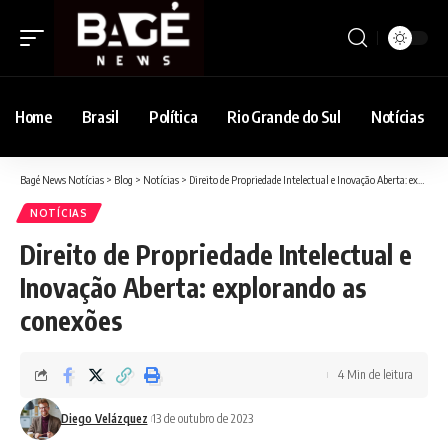
Home
Brasil
Política
Rio Grande do Sul
Notícias
Bagé News Notícias
>
Blog
>
Notícias
>
Direito de Propriedade Intelectual e Inovação Aberta: explorando as conexões
NOTÍCIAS
Direito de Propriedade Intelectual e
Inovação Aberta: explorando as
conexões
4 Min de leitura
Diego Velázquez
13 de outubro de 2023