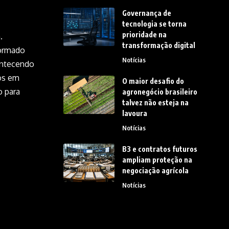
Governança de
tecnologia se torna
prioridade na
.
transformação digital
formado
Notícias
ontecendo
os em
O maior desafio do
o para
agronegócio brasileiro
talvez não esteja na
lavoura
Notícias
B3 e contratos futuros
ampliam proteção na
negociação agrícola
Notícias