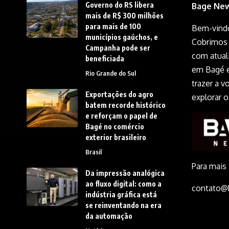
Governo do RS libera
Bage New
mais de R$ 300 milhões
para mais de 100
Bem-vindo
municípios gaúchos, e
Cobrimos 
Campanha pode ser
com atual
beneficiada
em Bagé e
Rio Grande do Sul
trazer a 
Exportações do agro
explorar 
batem recorde histórico
e reforçam o papel de
Bagé no comércio
exterior brasileiro
Brasil
Para mais
Da impressão analógica
ao fluxo digital: como a
contato@
indústria gráfica está
se reinventando na era
da automação