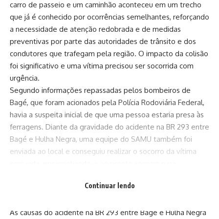
carro de passeio e um caminhão aconteceu em um trecho
que já é conhecido por ocorrências semelhantes, reforçando
a necessidade de atenção redobrada e de medidas
preventivas por parte das autoridades de trânsito e dos
condutores que trafegam pela região. O impacto da colisão
foi significativo e uma vítima precisou ser socorrida com
urgência.
Segundo informações repassadas pelos bombeiros de
Bagé, que foram acionados pela Polícia Rodoviária Federal,
havia a suspeita inicial de que uma pessoa estaria presa às
ferragens. Diante da gravidade do acidente na BR 293 entre
Bagé e Hulha Negra, uma equipe do SAMU também foi
enviada ao local e conseguiu realizar o socorro da vítima
com vida, encaminhando-a ao pronto socorro para
atendimento médico emergencial. Ainda não foram
Continuar lendo
divulgados detalhes sobre o estado de saúde da vítima
após a remoção.
As causas do acidente na BR 293 entre Bagé e Hulha Negra