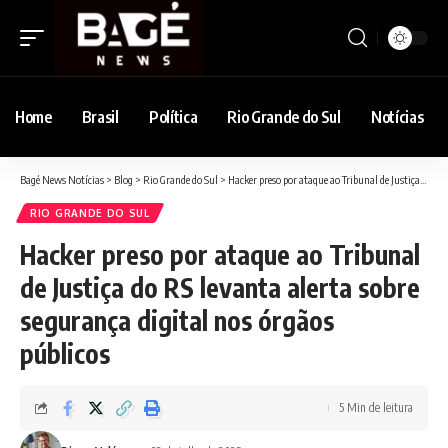
Home
Brasil
Política
Rio Grande do Sul
Notícias
Bagé News Notícias
>
Blog
>
Rio Grande do Sul
>
Hacker preso por ataque ao Tribunal de Justiça do RS levanta alerta sobre segurança digital nos órgãos públicos
RIO GRANDE DO SUL
Hacker preso por ataque ao Tribunal
de Justiça do RS levanta alerta sobre
segurança digital nos órgãos
públicos
5 Min de leitura