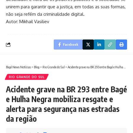
unirem para garantir que a justiça, em todas as suas formas,
não seja refém da criminalidade digital.
Autor: Mikhail Vasiliev
Facebook
Bagé News Notícias
>
Blog
>
Rio Grande do Sul
>
Acidente grave na BR 293 entre Bagé e Hulha Negra mobiliza resgate e alerta para segurança nas estradas da região
RIO GRANDE DO SUL
Acidente grave na BR 293 entre Bagé
e Hulha Negra mobiliza resgate e
alerta para segurança nas estradas
da região