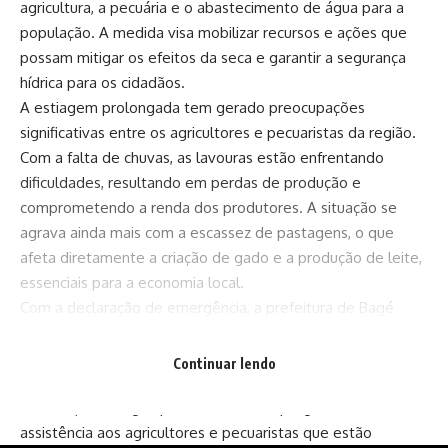
agricultura, a pecuária e o abastecimento de água para a
população. A medida visa mobilizar recursos e ações que
possam mitigar os efeitos da seca e garantir a segurança
hídrica para os cidadãos.
A estiagem prolongada tem gerado preocupações
significativas entre os agricultores e pecuaristas da região.
Com a falta de chuvas, as lavouras estão enfrentando
dificuldades, resultando em perdas de produção e
comprometendo a renda dos produtores. A situação se
agrava ainda mais com a escassez de pastagens, o que
afeta diretamente a criação de gado e a produção de leite,
essenciais para a economia local.
Com a declaração de emergência, a prefeitura de Bagé
poderá acessar recursos estaduais e federais para
implementar medidas de apoio aos afetados pela
Continuar lendo
estiagem. Isso inclui a possibilidade de realizar ações de
distribuição de água potável, além de programas de
assistência aos agricultores e pecuaristas que estão